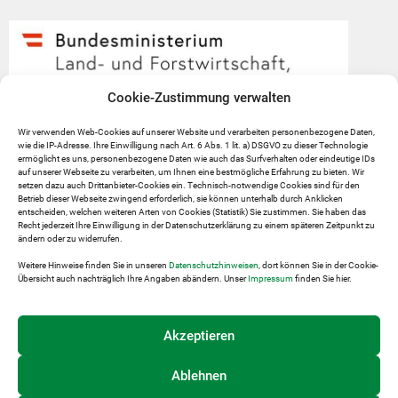
Cookie-Zustimmung verwalten
Wir verwenden Web-Cookies auf unserer Website und verarbeiten personenbezogene Daten,
wie die IP-Adresse. Ihre Einwilligung nach Art. 6 Abs. 1 lit. a) DSGVO zu dieser Technologie
ermöglicht es uns, personenbezogene Daten wie auch das Surfverhalten oder eindeutige IDs
auf unserer Webseite zu verarbeiten, um Ihnen eine bestmögliche Erfahrung zu bieten. Wir
setzen dazu auch Drittanbieter-Cookies ein. Technisch-notwendige Cookies sind für den
Betrieb dieser Webseite zwingend erforderlich, sie können unterhalb durch Anklicken
entscheiden, welchen weiteren Arten von Cookies (Statistik) Sie zustimmen. Sie haben das
Recht jederzeit Ihre Einwilligung in der Datenschutzerklärung zu einem späteren Zeitpunkt zu
ändern oder zu widerrufen.
Weitere Hinweise finden Sie in unseren
Datenschutzhinweisen
, dort können Sie in der Cookie-
Übersicht auch nachträglich Ihre Angaben abändern. Unser
Impressum
finden Sie hier.
Akzeptieren
Ablehnen