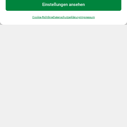
Einstellungen ansehen
Historische Bauwerke
Cookie-Richtlinie
Datenschutzerklärung
Impressum
Museen
Regionalplanungs­gemeinschaft Pielachtal