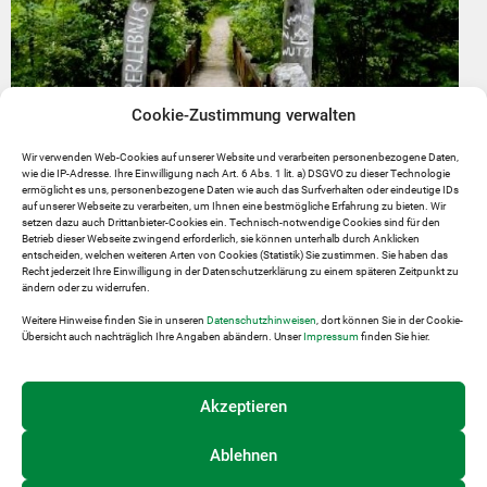
Cookie-Zustimmung verwalten
Wir verwenden Web-Cookies auf unserer Website und verarbeiten personenbezogene Daten,
wie die IP-Adresse. Ihre Einwilligung nach Art. 6 Abs. 1 lit. a) DSGVO zu dieser Technologie
ermöglicht es uns, personenbezogene Daten wie auch das Surfverhalten oder eindeutige IDs
Ausfluzgsziele
auf unserer Webseite zu verarbeiten, um Ihnen eine bestmögliche Erfahrung zu bieten. Wir
setzen dazu auch Drittanbieter-Cookies ein. Technisch-notwendige Cookies sind für den
Betrieb dieser Webseite zwingend erforderlich, sie können unterhalb durch Anklicken
entscheiden, welchen weiteren Arten von Cookies (Statistik) Sie zustimmen. Sie haben das
Recht jederzeit Ihre Einwilligung in der Datenschutzerklärung zu einem späteren Zeitpunkt zu
ändern oder zu widerrufen.
Weitere Hinweise finden Sie in unseren
Datenschutzhinweisen
, dort können Sie in der Cookie-
Übersicht auch nachträglich Ihre Angaben abändern. Unser
Impressum
finden Sie hier.
Akzeptieren
Ablehnen