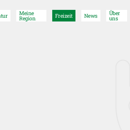
Meine
Über
tur
Freizeit
News
Region
uns