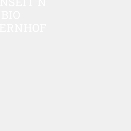
NSEIT`N
BIO
ERNHOF