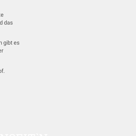
te
nd das
 gibt es
er
f.