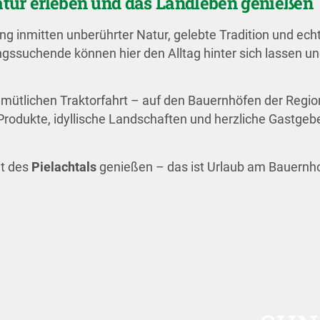
atur erleben und das Landleben genießen
g inmitten unberührter Natur, gelebte Tradition und ech
ngssuchende können hier den Alltag hinter sich lassen u
emütlichen Traktorfahrt – auf den Bauernhöfen der Region
 Produkte, idyllische Landschaften und herzliche Gastgeb
it des
Pielachtals
genießen – das ist Urlaub am Bauernho