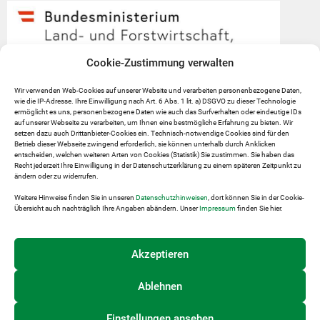
Cookie-Zustimmung verwalten
Wir verwenden Web-Cookies auf unserer Website und verarbeiten personenbezogene Daten,
wie die IP-Adresse. Ihre Einwilligung nach Art. 6 Abs. 1 lit. a) DSGVO zu dieser Technologie
ermöglicht es uns, personenbezogene Daten wie auch das Surfverhalten oder eindeutige IDs
auf unserer Webseite zu verarbeiten, um Ihnen eine bestmögliche Erfahrung zu bieten. Wir
setzen dazu auch Drittanbieter-Cookies ein. Technisch-notwendige Cookies sind für den
Betrieb dieser Webseite zwingend erforderlich, sie können unterhalb durch Anklicken
entscheiden, welchen weiteren Arten von Cookies (Statistik) Sie zustimmen. Sie haben das
Recht jederzeit Ihre Einwilligung in der Datenschutzerklärung zu einem späteren Zeitpunkt zu
ändern oder zu widerrufen.
Weitere Hinweise finden Sie in unseren
Datenschutzhinweisen
, dort können Sie in der Cookie-
Übersicht auch nachträglich Ihre Angaben abändern. Unser
Impressum
finden Sie hier.
Akzeptieren
Ablehnen
Einstellungen ansehen