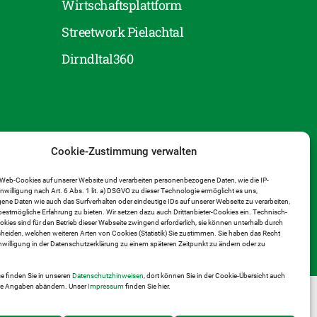
Wirtschaftsplattform
Streetwork Pielachtal
Dirndltal360
Cookie-Zustimmung verwalten
Web-Cookies auf unserer Website und verarbeiten personenbezogene Daten, wie die IP-
inwilligung nach Art. 6 Abs. 1 lit. a) DSGVO zu dieser Technologie ermöglicht es uns,
e Daten wie auch das Surfverhalten oder eindeutige IDs auf unserer Webseite zu verarbeiten,
estmögliche Erfahrung zu bieten. Wir setzen dazu auch Drittanbieter-Cookies ein. Technisch-
ies sind für den Betrieb dieser Webseite zwingend erforderlich, sie können unterhalb durch
heiden, welchen weiteren Arten von Cookies (Statistik) Sie zustimmen. Sie haben das Recht
Einwilligung in der Datenschutzerklärung zu einem späteren Zeitpunkt zu ändern oder zu
e finden Sie in unseren
Datenschutzhinweisen
, dort können Sie in der Cookie-Übersicht auch
hre Angaben abändern. Unser
Impressum
finden Sie hier.