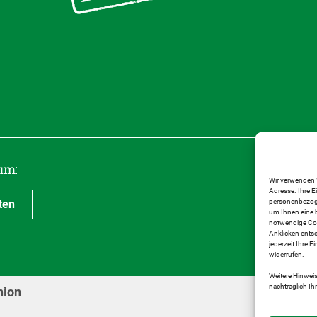
um:
Wir verwenden 
Adresse. Ihre E
personenbezogen
ten
um Ihnen eine b
notwendige Cook
Anklicken entsc
jederzeit Ihre 
widerrufen.
Weitere Hinweis
nachträglich I
nion