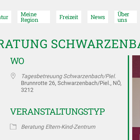
Meine
Über
tur
Freizeit
News
Region
uns
RATUNG SCHWARZENBA
WO
Tagesbetreuung Schwarzenbach/Piel.
Brunnrotte 26, Schwarzenbach/Piel., NÖ,
3212
VERANSTALTUNGSTYP
 Kalender
iCalendar
Beratung
Eltern-Kind-Zentrum