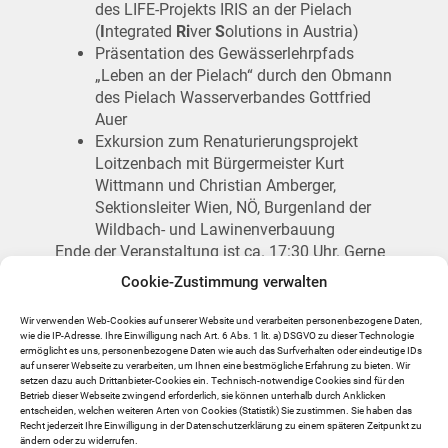
des LIFE-Projekts IRIS an der Pielach
(
I
ntegrated
Ri
ver
S
olutions in Austria)
Präsentation des Gewässerlehrpfads
„Leben an der Pielach“ durch den Obmann
des Pielach Wasserverbandes Gottfried
Auer
Exkursion zum Renaturierungsprojekt
Loitzenbach mit Bürgermeister Kurt
Wittmann und Christian Amberger,
Sektionsleiter Wien, NÖ, Burgenland der
Wildbach- und Lawinenverbauung
Ende der Veranstaltung ist ca. 17:30 Uhr. Gerne
dürfen Sie die Einladung auch an weitere
Cookie-Zustimmung verwalten
Interessierte weiterleiten.
Wir verwenden Web-Cookies auf unserer Website und verarbeiten personenbezogene Daten,
Um die Veranstaltung bestmöglich
wie die IP-Adresse. Ihre Einwilligung nach Art. 6 Abs. 1 lit. a) DSGVO zu dieser Technologie
organisieren zu können, bitten wir Sie um
ermöglicht es uns, personenbezogene Daten wie auch das Surfverhalten oder eindeutige IDs
auf unserer Webseite zu verarbeiten, um Ihnen eine bestmögliche Erfahrung zu bieten. Wir
Voranmeldung, entweder als Antwort auf
setzen dazu auch Drittanbieter-Cookies ein. Technisch-notwendige Cookies sind für den
dieses E-Mail oder an
Betrieb dieser Webseite zwingend erforderlich, sie können unterhalb durch Anklicken
entscheiden, welchen weiteren Arten von Cookies (Statistik) Sie zustimmen. Sie haben das
regionalbuero@pielachtal.at
oder telefonisch
Recht jederzeit Ihre Einwilligung in der Datenschutzerklärung zu einem späteren Zeitpunkt zu
unter 0676 95 68 289.
ändern oder zu widerrufen.