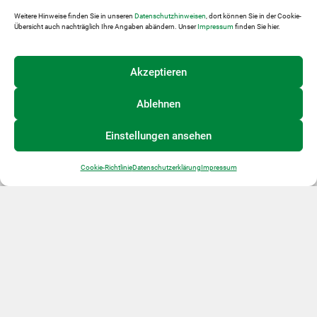
Weitere Hinweise finden Sie in unseren
Datenschutzhinweisen
, dort können Sie in der Cookie-
Übersicht auch nachträglich Ihre Angaben abändern. Unser
Impressum
finden Sie hier.
Letzter Beitrag
Nächster Beitrag
Auf den Spuren von „Cornus mas“
Dirndlholz
Akzeptieren
Ablehnen
WEITERE BEITRÄGE
Einstellungen ansehen
Cookie-Richtlinie
Datenschutzerklärung
Impressum
9 Plätze – 9 Schätze
Obstbaum pflanzaktion