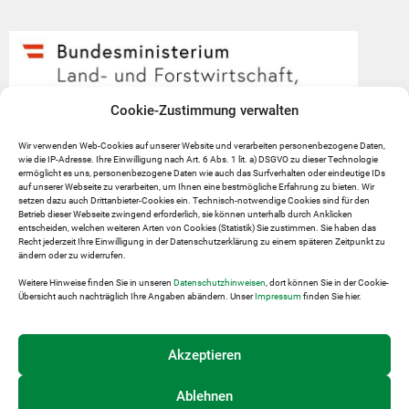
Cookie-Zustimmung verwalten
Wir verwenden Web-Cookies auf unserer Website und verarbeiten personenbezogene Daten,
wie die IP-Adresse. Ihre Einwilligung nach Art. 6 Abs. 1 lit. a) DSGVO zu dieser Technologie
ermöglicht es uns, personenbezogene Daten wie auch das Surfverhalten oder eindeutige IDs
auf unserer Webseite zu verarbeiten, um Ihnen eine bestmögliche Erfahrung zu bieten. Wir
setzen dazu auch Drittanbieter-Cookies ein. Technisch-notwendige Cookies sind für den
Betrieb dieser Webseite zwingend erforderlich, sie können unterhalb durch Anklicken
entscheiden, welchen weiteren Arten von Cookies (Statistik) Sie zustimmen. Sie haben das
Recht jederzeit Ihre Einwilligung in der Datenschutzerklärung zu einem späteren Zeitpunkt zu
ändern oder zu widerrufen.
Weitere Hinweise finden Sie in unseren
Datenschutzhinweisen
, dort können Sie in der Cookie-
Übersicht auch nachträglich Ihre Angaben abändern. Unser
Impressum
finden Sie hier.
Akzeptieren
Ablehnen