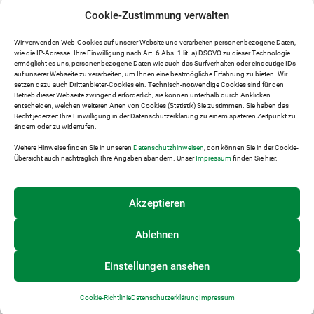
Sommersaison und im Advent verkehrt, die
Cookie-Zustimmung verwalten
lange Vergangenheit der Mariazellerbahn und
bieten gelebte Eisenbahngeschichte auf
Wir verwenden Web-Cookies auf unserer Website und verarbeiten personenbezogene Daten,
Schiene. Die Panoramawagen, die ebenso in der
wie die IP-Adresse. Ihre Einwilligung nach Art. 6 Abs. 1 lit. a) DSGVO zu dieser Technologie
ermöglicht es uns, personenbezogene Daten wie auch das Surfverhalten oder eindeutige IDs
Sommersaison von Mai bis November und im
auf unserer Webseite zu verarbeiten, um Ihnen eine bestmögliche Erfahrung zu bieten. Wir
Advent verkehren, bieten darüber hinaus ein
setzen dazu auch Drittanbieter-Cookies ein. Technisch-notwendige Cookies sind für den
exklusives und kulinarisches Bahnerlebnis. Bei
Betrieb dieser Webseite zwingend erforderlich, sie können unterhalb durch Anklicken
entscheiden, welchen weiteren Arten von Cookies (Statistik) Sie zustimmen. Sie haben das
Ötscherbär und Panoramawagen liegt der
Recht jederzeit Ihre Einwilligung in der Datenschutzerklärung zu einem späteren Zeitpunkt zu
Fokus auf Freizeittourismus bzw.
ändern oder zu widerrufen.
Ausflugserlebnis in der Region. Eine Reise wie
Weitere Hinweise finden Sie in unseren
Datenschutzhinweisen
, dort können Sie in der Cookie-
anno dazumal ermöglicht darüber hinaus der
Übersicht auch nachträglich Ihre Angaben abändern. Unser
Impressum
finden Sie hier.
Nostalgie-Dampfzug, gezogen von der
Dampflok Mh.6 (Baujahr 1908), der noch heute
Akzeptieren
an ausgewählten Terminen verkehrt.
Ablehnen
Einstellungen ansehen
Cookie-Richtlinie
Datenschutzerklärung
Impressum