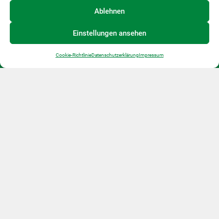
Ablehnen
Telefon: 0676/ 32 35 829
regionalbuero@pielachtal.at
Einstellungen ansehen
www.pielachtal.at
Cookie-Richtlinie
Datenschutzerklärung
Impressum
Copyright © Regionalbüro Pielachtal
Impressum
Datenschutz
Cookie Richtlinie
Pielachtal-Tourismus
Folge uns: