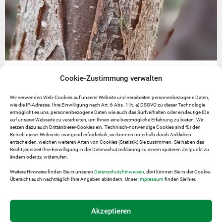
Dirndlholz
Cookie-Zustimmung verwalten
5. JUNI 2024
Wir verwenden Web-Cookies auf unserer Website und verarbeiten personenbezogene Daten,
Dirndlholz- einzigartiges Phänomen in Europa Dirndlholz, bekannt für
wie die IP-Adresse. Ihre Einwilligung nach Art. 6 Abs. 1 lit. a) DSGVO zu dieser Technologie
seine extrem hohe Dichte und die eng beisammen liegenden
ermöglicht es uns, personenbezogene Daten wie auch das Surfverhalten oder eindeutige IDs
Jahresringe, zeigt sich
auf unserer Webseite zu verarbeiten, um Ihnen eine bestmögliche Erfahrung zu bieten. Wir
setzen dazu auch Drittanbieter-Cookies ein. Technisch-notwendige Cookies sind für den
Weiterlesen
Betrieb dieser Webseite zwingend erforderlich, sie können unterhalb durch Anklicken
entscheiden, welchen weiteren Arten von Cookies (Statistik) Sie zustimmen. Sie haben das
Recht jederzeit Ihre Einwilligung in der Datenschutzerklärung zu einem späteren Zeitpunkt zu
ändern oder zu widerrufen.
Weitere Hinweise finden Sie in unseren
Datenschutzhinweisen
, dort können Sie in der Cookie-
Übersicht auch nachträglich Ihre Angaben abändern. Unser
Impressum
finden Sie hier.
Regionalplanungs­gemeinschaft Pielachtal
Akzeptieren
Marktplatz 7, 3203 Rabenstein an der Pielach