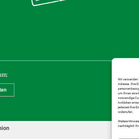
um:
Wir verwenden 
Adresse. Ihre E
ten
personenbezogen
um Ihnen eine b
notwendige Cook
Anklicken entsc
jederzeit Ihre 
widerrufen.
Weitere Hinweis
nachträglich I
nion