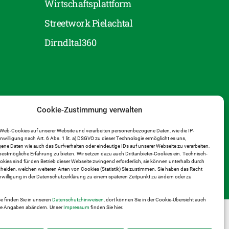
Wirtschaftsplattform
Streetwork Pielachtal
Dirndltal360
Cookie-Zustimmung verwalten
Web-Cookies auf unserer Website und verarbeiten personenbezogene Daten, wie die IP-
inwilligung nach Art. 6 Abs. 1 lit. a) DSGVO zu dieser Technologie ermöglicht es uns,
e Daten wie auch das Surfverhalten oder eindeutige IDs auf unserer Webseite zu verarbeiten,
estmögliche Erfahrung zu bieten. Wir setzen dazu auch Drittanbieter-Cookies ein. Technisch-
ies sind für den Betrieb dieser Webseite zwingend erforderlich, sie können unterhalb durch
heiden, welchen weiteren Arten von Cookies (Statistik) Sie zustimmen. Sie haben das Recht
Einwilligung in der Datenschutzerklärung zu einem späteren Zeitpunkt zu ändern oder zu
e finden Sie in unseren
Datenschutzhinweisen
, dort können Sie in der Cookie-Übersicht auch
hre Angaben abändern. Unser
Impressum
finden Sie hier.