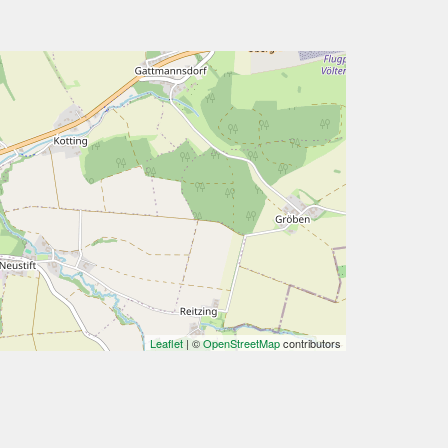
Leaflet
| ©
OpenStreetMap
contributors