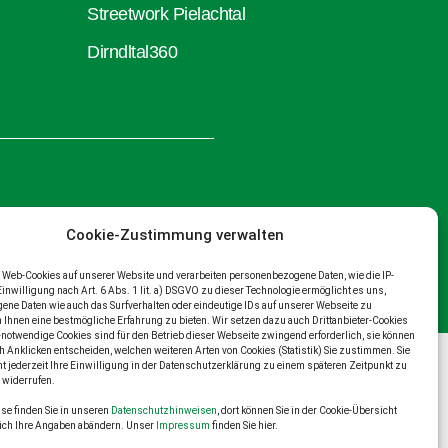
Streetwork Pielachtal
Dirndltal360
Cookie-Zustimmung verwalten
Web-Cookies auf unserer Website und verarbeiten personenbezogene Daten, wie die IP-
Einwilligung nach Art. 6 Abs. 1 lit. a) DSGVO zu dieser Technologie ermöglicht es uns,
ne Daten wie auch das Surfverhalten oder eindeutige IDs auf unserer Webseite zu
m Ihnen eine bestmögliche Erfahrung zu bieten. Wir setzen dazu auch Drittanbieter-Cookies
-notwendige Cookies sind für den Betrieb dieser Webseite zwingend erforderlich, sie können
h Anklicken entscheiden, welchen weiteren Arten von Cookies (Statistik) Sie zustimmen. Sie
t jederzeit Ihre Einwilligung in der Datenschutzerklärung zu einem späteren Zeitpunkt zu
 widerrufen.
se finden Sie in unseren
Datenschutzhinweisen
, dort können Sie in der Cookie-Übersicht
lich Ihre Angaben abändern. Unser
Impressum
finden Sie hier.