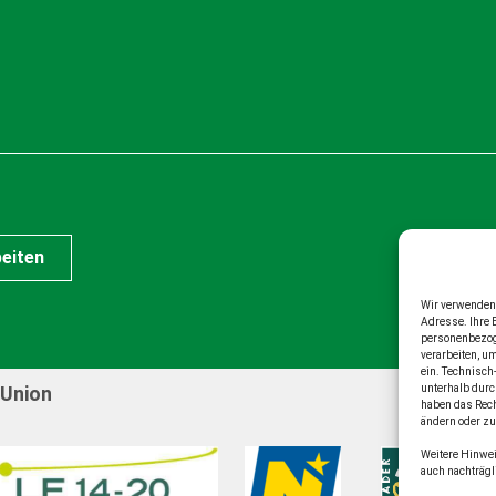
eiten
Wir verwenden 
Adresse. Ihre 
personenbezoge
verarbeiten, u
ein. Technisch
 Union
unterhalb durc
haben das Rech
ändern oder zu
Weitere Hinwei
auch nachträg