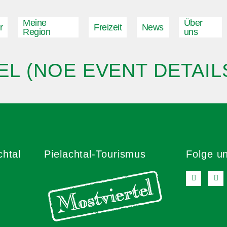
Meine
Über
r
Freizeit
News
Region
uns
EL (NOE EVENT DETAI
chtal
Pielachtal-Tourismus
Folge u