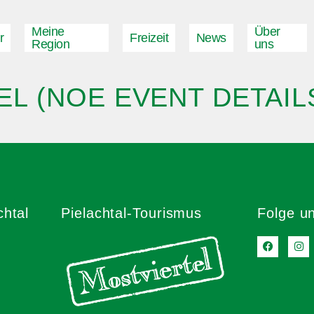
Meine
Über
r
Freizeit
News
Region
uns
EL (NOE EVENT DETAI
chtal
Pielachtal-Tourismus
Folge u