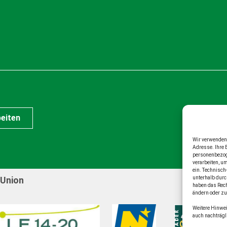
eiten
Wir verwenden 
Adresse. Ihre 
personenbezoge
verarbeiten, u
ein. Technisch
 Union
unterhalb durc
haben das Rech
ändern oder zu
Weitere Hinwei
auch nachträg