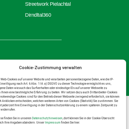
Streetwork Pielachtal
Dirndltal360
Cookie-Zustimmung verwalten
Web-Cookies auf unserer Website und verarbeiten personenbezogene Daten, wie die IP-
Einwilligung nach Art. 6 Abs. 1 lit. a) DSGVO zu dieser Technologie ermöglicht es uns,
ne Daten wie auch das Surfverhalten oder eindeutige IDs auf unserer Webseite zu
m Ihnen eine bestmögliche Erfahrung zu bieten. Wir setzen dazu auch Drittanbieter-Cookies
-notwendige Cookies sind für den Betrieb dieser Webseite zwingend erforderlich, sie können
h Anklicken entscheiden, welchen weiteren Arten von Cookies (Statistik) Sie zustimmen. Sie
t jederzeit Ihre Einwilligung in der Datenschutzerklärung zu einem späteren Zeitpunkt zu
 widerrufen.
se finden Sie in unseren
Datenschutzhinweisen
, dort können Sie in der Cookie-Übersicht
lich Ihre Angaben abändern. Unser
Impressum
finden Sie hier.